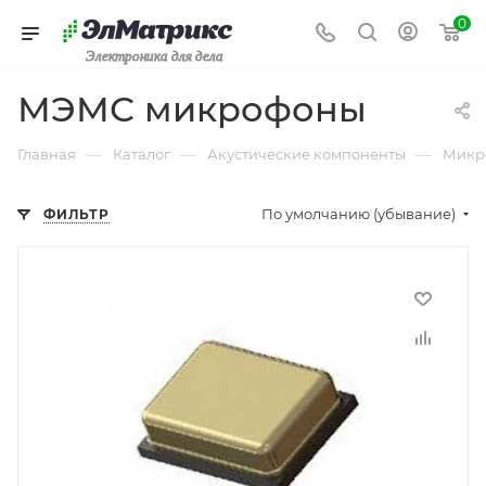
0
Электроника для дела
МЭМС микрофоны
—
—
—
Главная
Каталог
Акустические компоненты
Микр
По умолчанию (убывание)
ФИЛЬТР