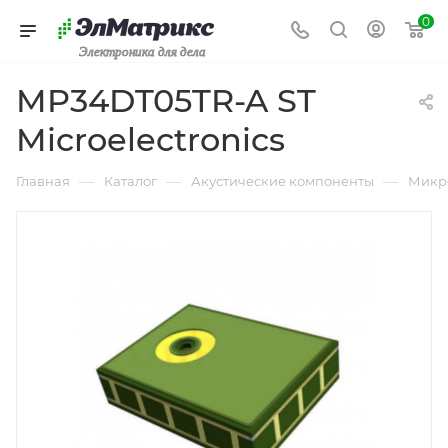
0
Электроника для дела
MP34DT05TR-A ST
Microelectronics
—
—
—
Главная
Каталог
Акустические компоненты
Микр