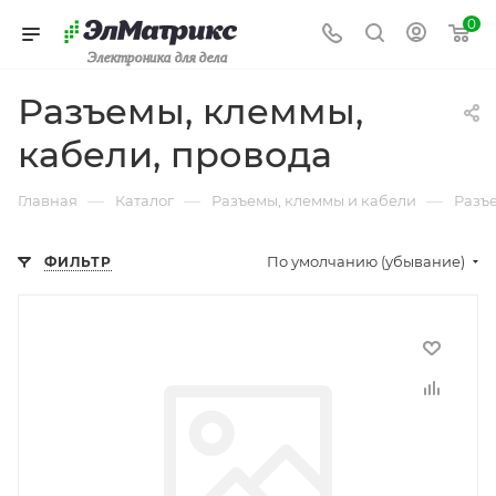
0
Электроника для дела
Разъемы, клеммы,
кабели, провода
—
—
—
Главная
Каталог
Разъемы, клеммы и кабели
Разъе
По умолчанию (убывание)
ФИЛЬТР