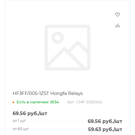
HF3FF/005-1ZST Hongfa Relays
Есть в наличии: 8134
Арт.: CMP-3092540
69.56
руб.
/шт
от 1 шт
69.56
руб.
/шт
от 65 шт
59.63
руб.
/шт