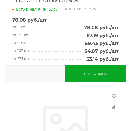
HFD23/005-1ZS Hongfa Relays
Есть в наличии: 5935
Арт.: CMP-2111396
78.08
руб.
/шт
от 1 шт
78.08
руб.
/шт
от 59 шт
67.19
руб.
/шт
от 98 шт
59.43
руб.
/шт
от 163 шт
54.87
руб.
/шт
от 271 шт
53.14
руб.
/шт
В КОРЗИНУ