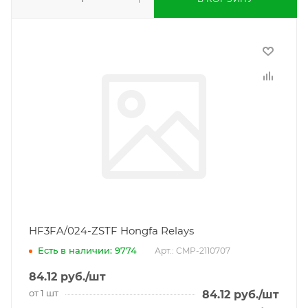
HF3FA/024-ZSTF Hongfa Relays
Есть в наличии: 9774
Арт.: CMP-2110707
84.12
руб.
/шт
от 1 шт
84.12
руб.
/шт