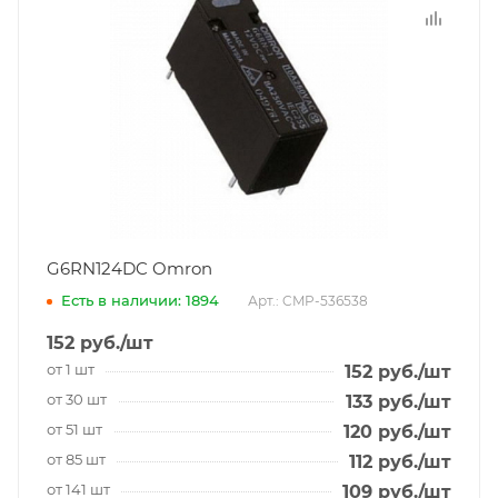
G6RN124DC Omron
Есть в наличии: 1894
Арт.: CMP-536538
152
руб.
/шт
от 1 шт
152
руб.
/шт
от 30 шт
133
руб.
/шт
от 51 шт
120
руб.
/шт
от 85 шт
112
руб.
/шт
от 141 шт
109
руб.
/шт