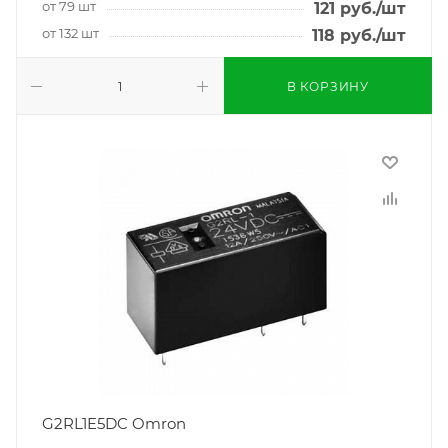
от 79 шт
121
руб.
/шт
от 132 шт
118
руб.
/шт
В КОРЗИНУ
G2RL1E5DC Omron