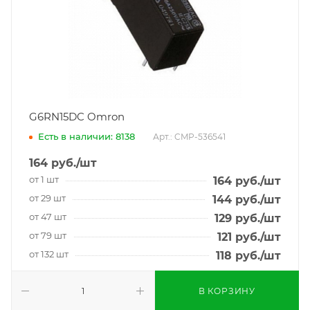
G6RN15DC Omron
Есть в наличии: 8138
Арт.: CMP-536541
164
руб.
/шт
от 1 шт
164
руб.
/шт
от 29 шт
144
руб.
/шт
от 47 шт
129
руб.
/шт
от 79 шт
121
руб.
/шт
от 132 шт
118
руб.
/шт
В КОРЗИНУ