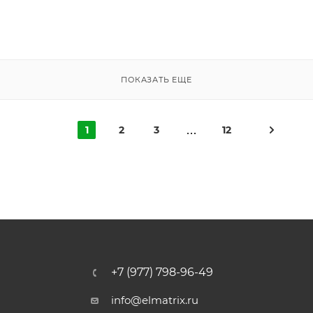
ПОКАЗАТЬ ЕЩЕ
1
2
3
12
+7 (977) 798-96-49
info@elmatrix.ru