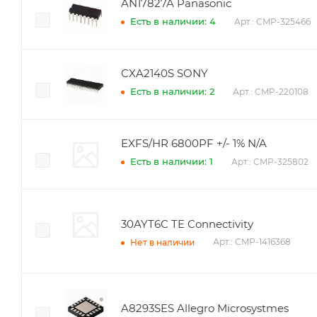
AN17827A Panasonic
Есть в наличии: 4
Арт.: CMP-325466
CXA2140S SONY
Есть в наличии: 2
Арт.: CMP-220108
EXFS/HR 6800PF +/- 1% N/A
Есть в наличии: 1
Арт.: CMP-325802
30AYT6C TE Connectivity
Арт.: CMP-1416368
Нет в наличии
A8293SES Allegro Microsystmes