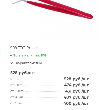
908-T301 Proskit
Есть в наличии: 108
Характеристики
528
руб.
/шт
от 1 шт
528
руб.
/шт
от 9 шт
474
руб.
/шт
от 15 шт
431
руб.
/шт
от 26 шт
407
руб.
/шт
от 43 шт
400
руб.
/шт