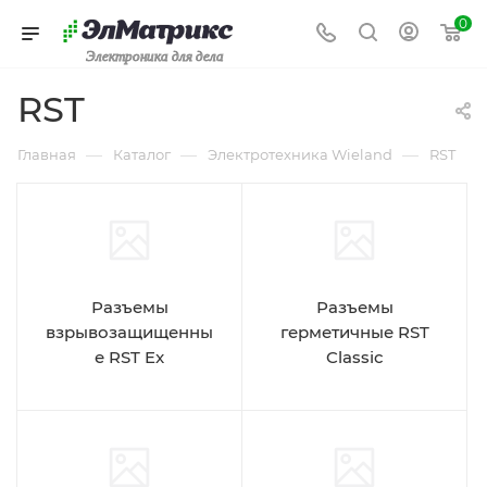
0
Электроника для дела
RST
—
—
—
Главная
Каталог
Электротехника Wieland
RST
Разъемы
Разъемы
взрывозащищенны
герметичные RST
е RST Ex
Classic