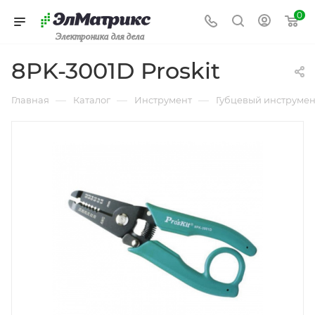
0
Электроника для дела
8PK-3001D Proskit
—
—
—
Главная
Каталог
Инструмент
Губцевый инструмен