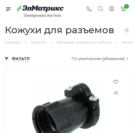
0
Электроника для дела
Кожухи для разъемов
—
—
—
Главная
Каталог
Разъемы, клеммы и кабели
Аксе
По умолчанию (убывание)
ФИЛЬТР