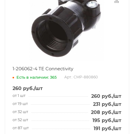
1-206062-4 TE Connectivity
Есть в наличии: 365
Арт.: CMP-880860
260
руб.
/шт
от 1 шт
260
руб.
/шт
от 19 шт
231
руб.
/шт
от 32 шт
208
руб.
/шт
от 52 шт
195
руб.
/шт
от 87 шт
191
руб.
/шт