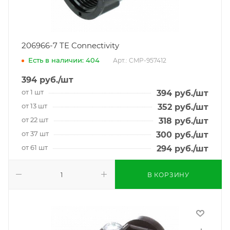
206966-7 TE Connectivity
Есть в наличии: 404
Арт.: CMP-957412
394
руб.
/шт
от 1 шт
394
руб.
/шт
от 13 шт
352
руб.
/шт
от 22 шт
318
руб.
/шт
от 37 шт
300
руб.
/шт
от 61 шт
294
руб.
/шт
В КОРЗИНУ