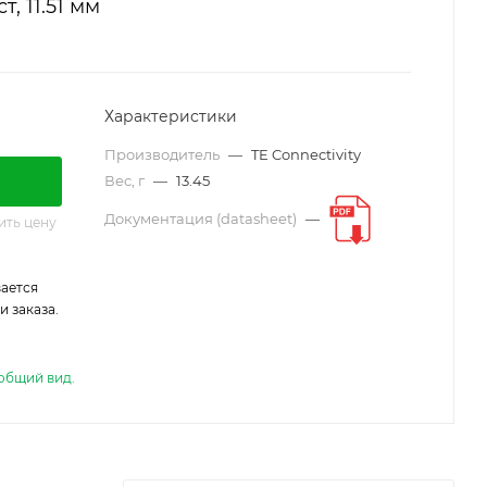
, 11.51 мм
Характеристики
Производитель
—
TE Connectivity
Вес, г
—
13.45
Документация (datasheet)
—
ить цену
ается
 заказа.
общий вид.