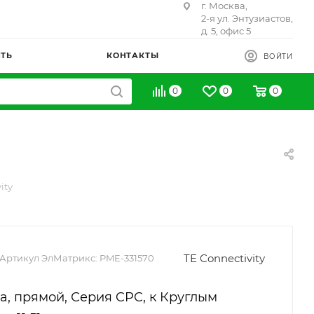
г. Москва,
2-я ул. Энтузиастов,
д. 5, офис 5
ИТЬ
КОНТАКТЫ
ВОЙТИ
0
0
0
ity
TE Connectivity
Артикул ЭлМатрикс:
PME-331570
а, прямой, Серия CPC, к Круглым