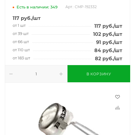
Есть в наличии: 349
Арт.: CMP-192332
117
руб.
/шт
от 1 шт
117
руб.
/шт
от 39 шт
102
руб.
/шт
от 66 шт
91
руб.
/шт
от 110 шт
84
руб.
/шт
от 183 шт
82
руб.
/шт
В КОРЗИНУ