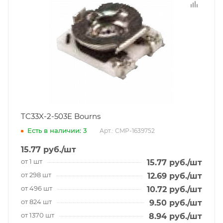
TC33X-2-503E Bourns
Есть в наличии: 3
Арт.: CMP-1639752
15.77
руб.
/шт
от 1 шт
15.77
руб.
/шт
от 298 шт
12.69
руб.
/шт
от 496 шт
10.72
руб.
/шт
от 824 шт
9.50
руб.
/шт
от 1370 шт
8.94
руб.
/шт