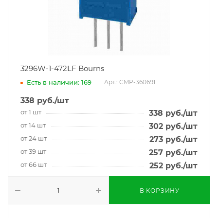
3296W-1-472LF Bourns
Есть в наличии: 169
Арт.: CMP-360691
338
руб.
/шт
от 1 шт
338
руб.
/шт
от 14 шт
302
руб.
/шт
от 24 шт
273
руб.
/шт
от 39 шт
257
руб.
/шт
от 66 шт
252
руб.
/шт
В КОРЗИНУ