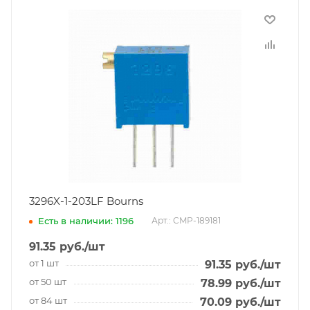
3296X-1-203LF Bourns
Есть в наличии: 1196
Арт.: CMP-189181
91.35
руб.
/шт
от 1 шт
91.35
руб.
/шт
от 50 шт
78.99
руб.
/шт
от 84 шт
70.09
руб.
/шт