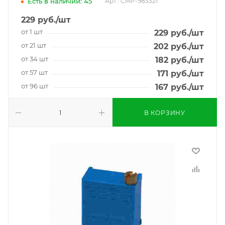
Есть в наличии: 45
Арт.: CMP-983321
229
руб.
/шт
от 1 шт
229
руб.
/шт
от 21 шт
202
руб.
/шт
от 34 шт
182
руб.
/шт
от 57 шт
171
руб.
/шт
от 96 шт
167
руб.
/шт
В КОРЗИНУ