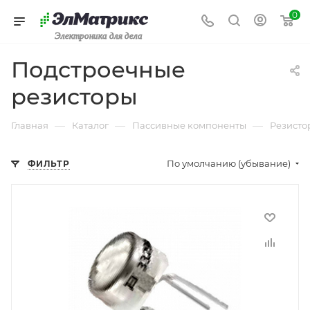
0
Электроника для дела
Подстроечные
резисторы
—
—
—
Главная
Каталог
Пассивные компоненты
Резисто
По умолчанию (убывание)
ФИЛЬТР