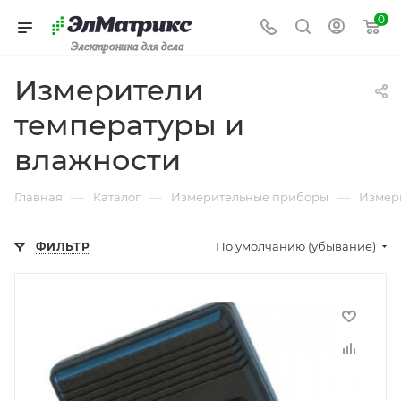
0
Электроника для дела
Измерители
температуры и
влажности
—
—
—
Главная
Каталог
Измерительные приборы
Измер
По умолчанию (убывание)
ФИЛЬТР