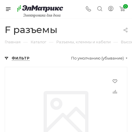
0
Электроника для дела
F разъемы
—
—
—
Главная
Каталог
Разъемы, клеммы и кабели
Высо
По умолчанию (убывание)
ФИЛЬТР