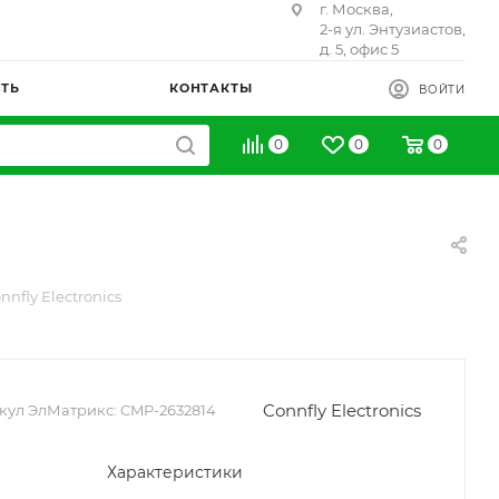
г. Москва,
2-я ул. Энтузиастов,
д. 5, офис 5
ИТЬ
КОНТАКТЫ
ВОЙТИ
0
0
0
nfly Electronics
Connfly Electronics
кул ЭлМатрикс:
CMP-2632814
Характеристики