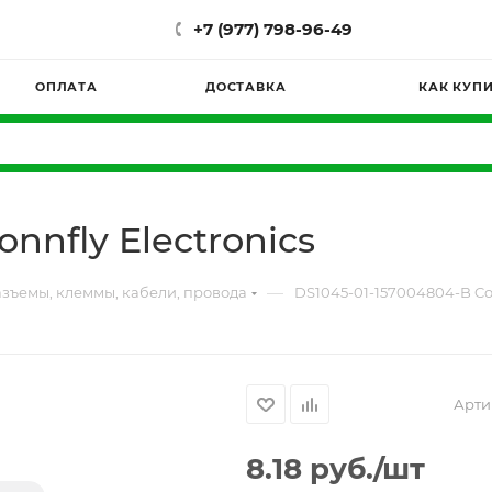
+7 (977) 798-96-49
ОПЛАТА
ДОСТАВКА
КАК КУП
nnfly Electronics
—
зъемы, клеммы, кабели, провода
DS1045-01-157004804-B Con
Арти
8.18
руб.
/шт