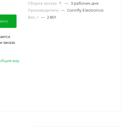
Сборка заказа
—
3 рабочих дня
?
Производитель
—
Connfly Electronics
Вес, г
—
2.801
ЗИНУ
ается
 заказа.
общий вид.