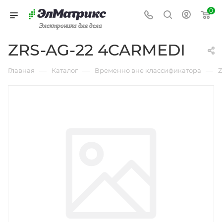
0
Электроника для дела
ZRS-AG-22 4CARMEDI
—
—
—
Главная
Каталог
Временно вне классификатора
Z