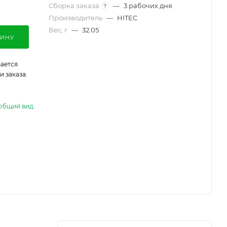
Сборка заказа
—
3 рабочих дня
?
Производитель
—
HITEC
Вес, г
—
32.05
ЗИНУ
ается
 заказа.
общий вид.