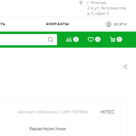
г. Москва,
2-я ул. Энтузиастов,
д. 5, офис 5
ИТЬ
КОНТАКТЫ
ВОЙТИ
0
0
0
HITEC
Артикул ЭлМатрикс:
CMP-1927850
Характеристики