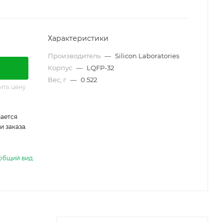
Характеристики
Производитель
—
Silicon Laboratories
Корпус
—
LQFP-32
Вес, г
—
0.522
ить цену
ается
 заказа.
общий вид.