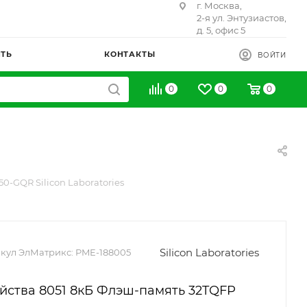
г. Москва,
2-я ул. Энтузиастов,
д. 5, офис 5
ИТЬ
КОНТАКТЫ
ВОЙТИ
0
0
0
50-GQR Silicon Laboratories
Silicon Laboratories
кул ЭлМатрикс:
PME-188005
йства 8051 8кБ Флэш-память 32TQFP