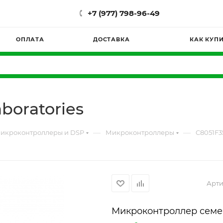
+7 (977) 798-96-49
ОПЛАТА
ДОСТАВКА
КАК КУП
boratories
—
—
икроконтроллеры и DSP
Микроконтроллеры
C8051F3
Арти
Микроконтроллер семе