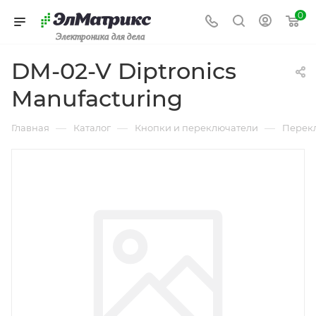
0
Электроника для дела
DM-02-V Diptronics
Manufacturing
—
—
—
Главная
Каталог
Кнопки и переключатели
Перек