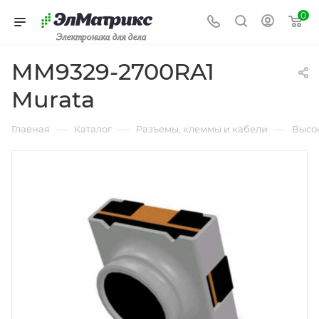
0
Электроника для дела
MM9329-2700RA1
Murata
—
—
—
Главная
Каталог
Разъемы, клеммы и кабели
Высо