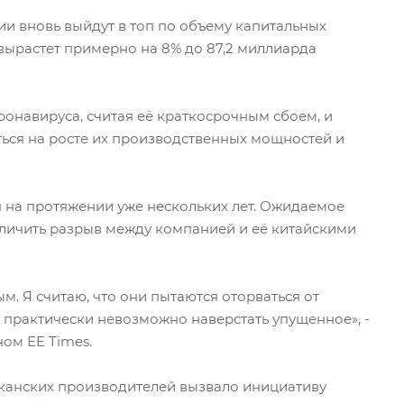
ии вновь выйдут в топ по объему капитальных
 вырастет примерно на 8% до 87,2 миллиарда
онавируса, считая её краткосрочным сбоем, и
ься на росте их производственных мощностей и
я на протяжении уже нескольких лет. Ожидаемое
еличить разрыв между компанией и её китайскими
. Я считаю, что они пытаются оторваться от
т практически невозможно наверстать упущенное», -
ном EE Times.
канских производителей вызвало инициативу