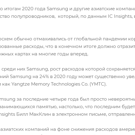
то итогам 2020 года Samsung и другие азиатские компан
тво полупроводников, который, по данным IC Insights,
схем обычно отмахивались от глобальной пандемии кор
ованные расходы, что в конечном итоге должно отразит
жных картах на многие годы вперед.
среди них Samsung, рост расходов которой сохраняетс
ний Samsung на 24% в 2020 году может существенно ув
как Yangtze Memory Technologies Co. (YMTC).
msung за последние четыре года был просто невероятным
 занимающихся памятью, настолько, что последним буде
Insights Билл МакКлин в электронном письме, отправлен
 азиатских компаний на фоне снижения расходов амери