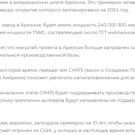
ем в американском штате Аризона. Это примерно четве
авода, открытие которого запланировано на 2024 год.
s, завод в Аризоне, будет иметь мощность 240 000 300-м
щей мощности TSMC, составляющей около 17,7 миллионов
гает, что масштаб проекта в Аризоне больше направлен 
окальной производственной базы.
екоторое время, прежде чем CHIPS (закон о Создании П
 Америки) поможет увеличить капиталовложения для а
 начальном этапе CHIPS будет поддерживать производст
скольку триллионы долларов будут направлены на подд
рая, вероятно, запоздала примерно на 10 лет, чтобы ок
жет игрокам из США, у которых в настоящее время ест