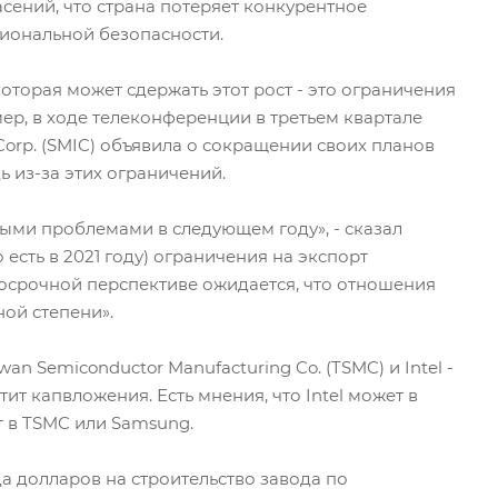
сений, что страна потеряет конкурентное
иональной безопасности.
которая может сдержать этот рост - это ограничения
р, в ходе телеконференции в третьем квартале
Corp. (SMIC) объявила о сокращении своих планов
 из-за этих ограничений.
ыми проблемами в следующем году», - сказал
 есть в 2021 году) ограничения на экспорт
госрочной перспективе ожидается, что отношения
ой степени».
n Semiconductor Manufacturing Co. (TSMC) и Intel -
ит капвложения. Есть мнения, что Intel может в
г в TSMC или Samsung.
а долларов на строительство завода по