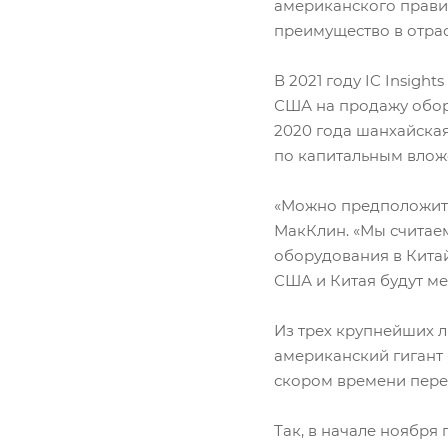
американского правит
преимущество в отра
В 2021 году IC Insigh
США на продажу обор
2020 года шанхайская
по капитальным вложе
«Можно предположить,
МакКлин. «Мы считаем,
оборудования в Китай
США и Китая будут ме
Из трех крупнейших л
американский гигант -
скором времени перед
Так, в начале ноября