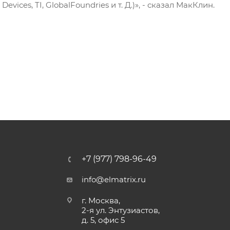
evices, TI, GlobalFoundries и т. Д.)», - сказал МакКлин.
+7 (977) 798-96-49
info@elmatrix.ru
г. Москва,
2-я ул. Энтузиастов,
д. 5, офис 5