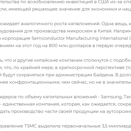
ельства по возобновлению инвестиций в США из-за опа
сли, имеющей решающее значение для экономики и нац
ts ожидает аналогичного роста капвложений. Одна вещь, 
удования для производства микросхем в Китай. Наприме
 корпорация Semiconductor Manufacturing International 
ниям на этот год на 800 млн долларов в первую очередь
 что и другие китайские компании столкнутся с подобн
 что, по крайней мере, в краткосрочной перспективе (то
 будут сохраняться при администрации Байдена. В дол
нее конфронтационными, чем сейчас, но не в значительн
идеров по объему капитальных вложений - Samsung, Taiwa
 единственная компания, которая, как ожидается, сократ
ать производство части своей продукции на аутсорсин
 правление TSMC выделила первоначальные 3,5 миллиард