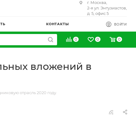
г. Москва,
2-я ул. Энтузиастов,
д. 5, офис 5
ИТЬ
КОНТАКТЫ
ВОЙТИ
0
0
0
льных вложений в
иковую отрасль 2020 году.