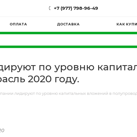
+7 (977) 798-96-49
ОПЛАТА
ДОСТАВКА
КАК КУП
дируют по уровню капита
сль 2020 году.
пании лидируют по уровню капитальных вложений в полупроводн
20