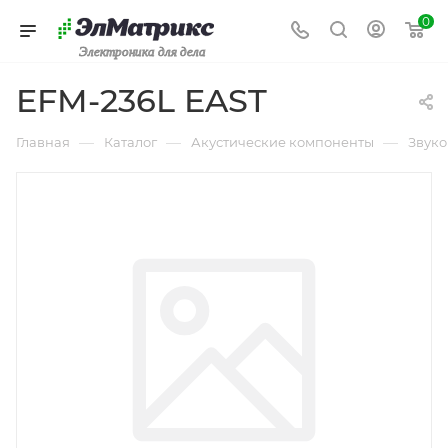
0
Электроника для дела
EFM-236L EAST
—
—
—
Главная
Каталог
Акустические компоненты
Звуко