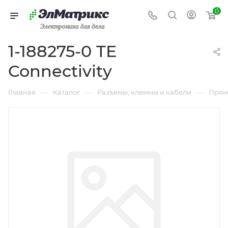
0
Электроника для дела
1-188275-0 TE
Connectivity
—
—
—
Главная
Каталог
Разъемы, клеммы и кабели
Прям