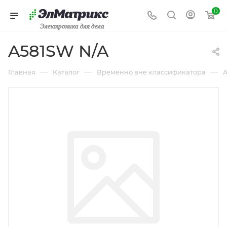
0
Электроника для дела
A581SW N/A
—
—
—
Главная
Каталог
Временно вне классификатора
A