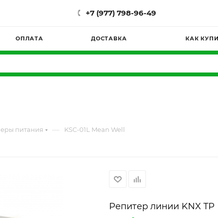
+7 (977) 798-96-49
ОПЛАТА
ДОСТАВКА
КАК КУП
—
леры питания
KSC-01L Mean Well
Репитер линии KNX TP