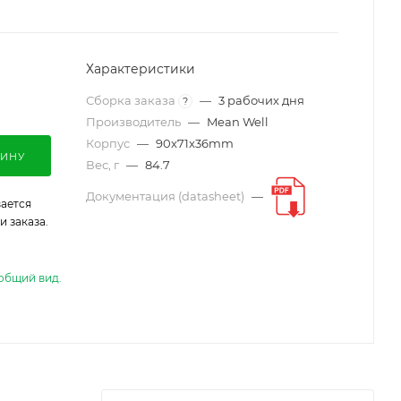
Характеристики
Сборка заказа
—
3 рабочих дня
?
Производитель
—
Mean Well
Корпус
—
90x71x36mm
ЗИНУ
Вес, г
—
84.7
Документация (datasheet)
—
ается
 заказа.
общий вид.