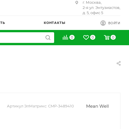
г. Москва,
2-я ул. Энтузиастов,
д. 5, офис 5
ИТЬ
КОНТАКТЫ
ВОЙТИ
0
0
0
Mean Well
Артикул ЭлМатрикс:
CMP-3489410