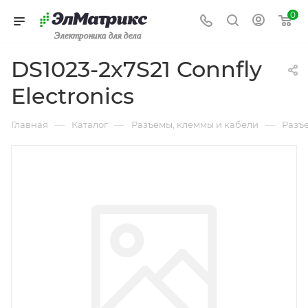
0
Электроника для дела
DS1023-2x7S21 Connfly
Electronics
—
—
—
Главная
Каталог
Разъемы, клеммы и кабели
Разъе