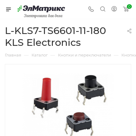
0
Электроника для дела
L-KLS7-TS6601-11-180
KLS Electronics
—
—
—
Главная
Каталог
Кнопки и переключатели
Кнопк