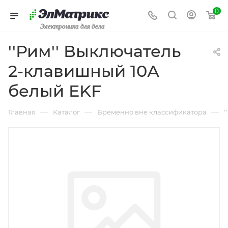
0
Электроника для дела
''Рим'' Выключатель
2-клавишный 10А
белый EKF
—
—
—
Главная
Каталог
Временно вне классификатора
'