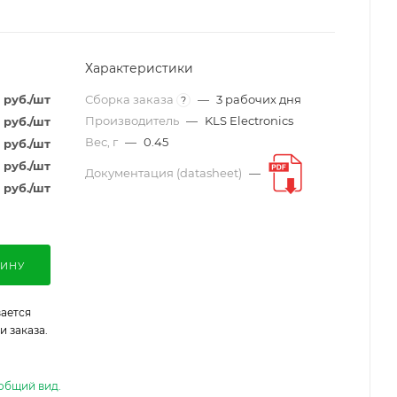
Характеристики
руб.
/шт
Сборка заказа
—
3 рабочих дня
?
Производитель
—
KLS Electronics
руб.
/шт
Вес, г
—
0.45
руб.
/шт
руб.
/шт
Документация (datasheet)
—
руб.
/шт
ЗИНУ
ается
 заказа.
общий вид.