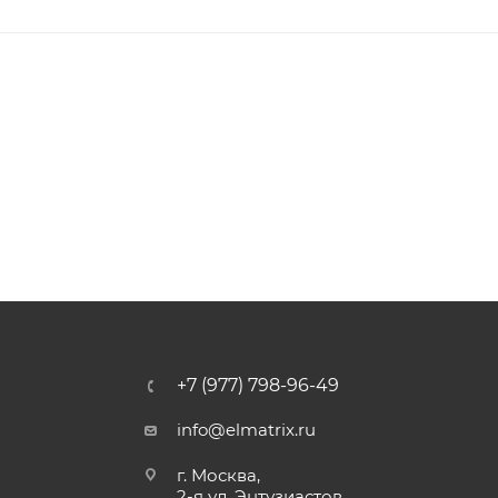
+7 (977) 798-96-49
info@elmatrix.ru
г. Москва,
2-я ул. Энтузиастов,