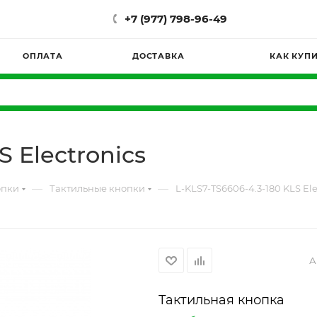
+7 (977) 798-96-49
ОПЛАТА
ДОСТАВКА
КАК КУП
S Electronics
—
—
опки
Тактильные кнопки
L-KLS7-TS6606-4.3-180 KLS Ele
А
Тактильная кнопка