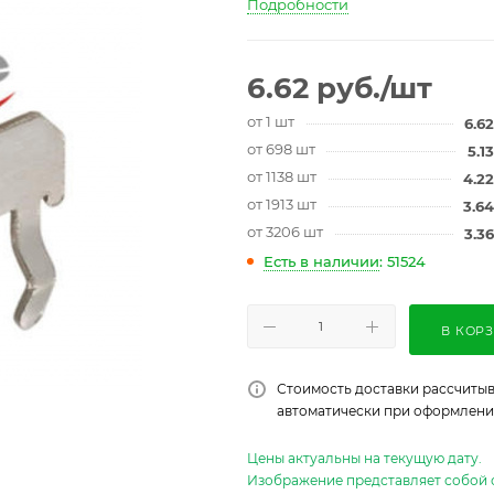
Подробности
6.62
руб.
/шт
от 1 шт
6.62
от 698 шт
5.13
от 1138 шт
4.22
от 1913 шт
3.64
от 3206 шт
3.36
Есть в наличии
: 51524
В КОР
Стоимость доставки рассчитыв
автоматически при оформлении
Цены актуальны на текущую дату.
Изображение представляет собой 