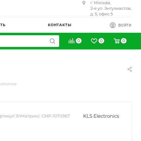
г. Москва,
2-я ул. Энтузиастов,
д. 5, офис 5
ИТЬ
КОНТАКТЫ
ВОЙТИ
0
0
0
ctronics
KLS Electronics
ртикул ЭлМатрикс:
CMP-1070967