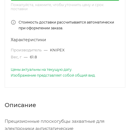
Пожалуйста, нажмите, чтобы уточнить цену и срок
поставки
Стоимость доставки рассчитывается автоматически
при оформлении заказа.
Характеристики
Производитель
—
KNIPEX
Вес, г
—
61.8
Цены актуальны на текущую дату.
Изображение представляет собой общий вид.
Описание
Прецизионные плоскогубцы захватные для
электроники антистатические