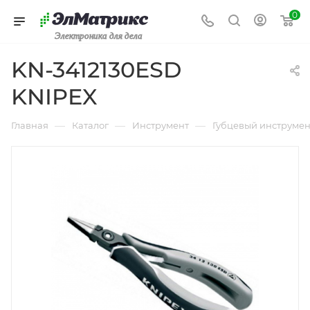
0
Электроника для дела
KN-3412130ESD
KNIPEX
—
—
—
Главная
Каталог
Инструмент
Губцевый инструмен