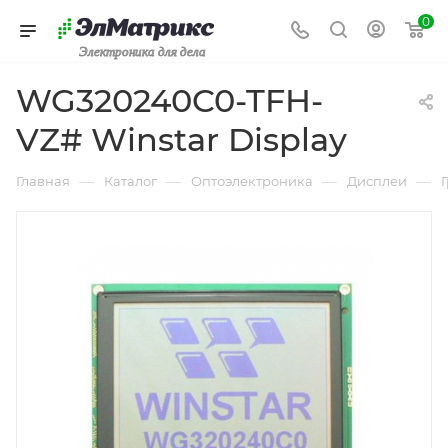
0
Электроника для дела
WG320240C0-TFH-
VZ# Winstar Display
—
—
—
—
Главная
Каталог
Оптоэлектроника
Дисплеи