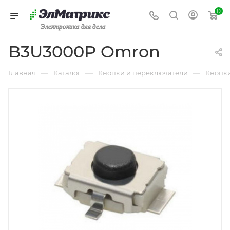
0
Электроника для дела
B3U3000P Omron
—
—
—
Главная
Каталог
Кнопки и переключатели
Кнопк