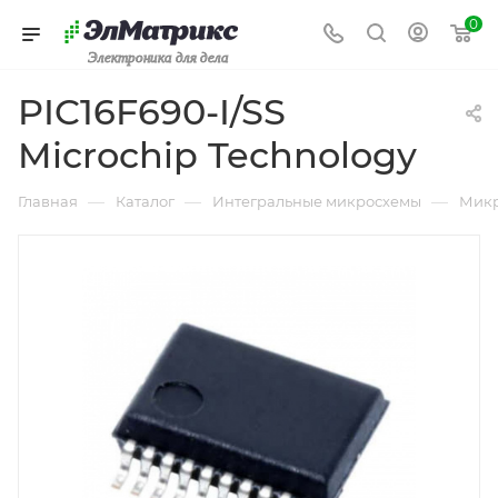
0
Электроника для дела
PIC16F690-I/SS
Microchip Technology
—
—
—
Главная
Каталог
Интегральные микросхемы
Микр