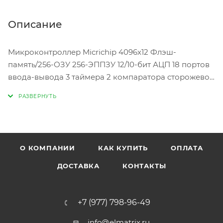
Описание
Микроконтроллер Micrichip 4096x12 Флэш-
память/256-ОЗУ 256-ЭППЗУ 12/10-бит АЦП 18 портов
ввода-вывода 3 таймера 2 компаратора сторожевой
таймер шины EUSART SPI I2C 4-х ШИМ 10бит
О КОМПАНИИ
КАК КУПИТЬ
ОПЛАТА
ДОСТАВКА
КОНТАКТЫ
+7 (977) 798-96-49
info@elmatrix.ru