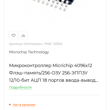
Артикул ЭлМатрикс:
PME-133316
Microchip Technology
Микроконтроллер Micrichip 4096x12
Флэш-память/256-ОЗУ 256-ЭППЗУ
12/10-бит АЦП 18 портов ввода-вывода
3 таймера 2 компаратора сторожевой
Подробности
таймер шины EUSART SPI I2C 4-х ШИМ
10бит
Нет в наличии