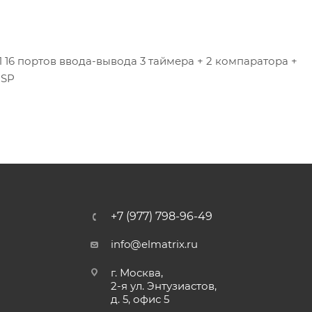
 16 портов ввода-вывода 3 таймера + 2 компаратора +
CSP
+7 (977) 798-96-49
info@elmatrix.ru
г. Москва,
2-я ул. Энтузиастов,
д. 5, офис 5