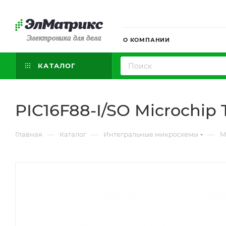
Электроника для дела
О КОМПАНИИ
КАТАЛОГ
PIC16F88-I/SO Microchip
—
—
—
Главная
Каталог
Интегральные микросхемы
М