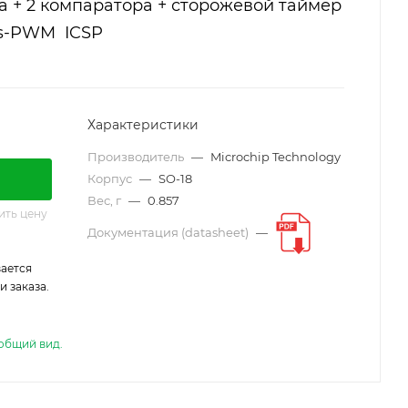
а + 2 компаратора + сторожевой таймер
ts-PWM ICSP
Характеристики
Производитель
—
Microchip Technology
Корпус
—
SO-18
Вес, г
—
0.857
ить цену
Документация (datasheet)
—
ается
 заказа.
общий вид.