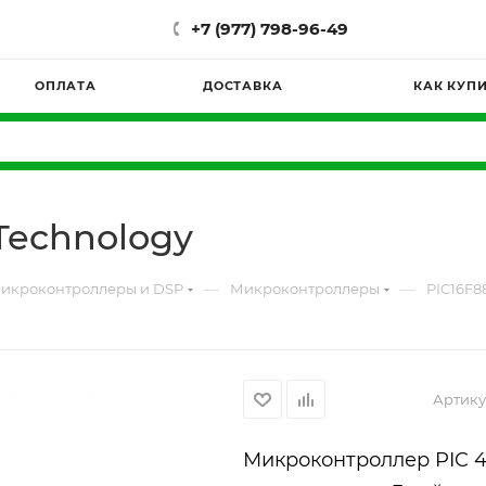
+7 (977) 798-96-49
ОПЛАТА
ДОСТАВКА
КАК КУП
 Technology
—
—
икроконтроллеры и DSP
Микроконтроллеры
PIC16F8
Артику
Микроконтроллер PIC 4