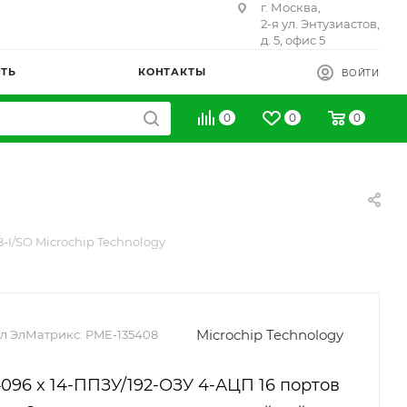
г. Москва,
2-я ул. Энтузиастов,
д. 5, офис 5
ИТЬ
КОНТАКТЫ
ВОЙТИ
0
0
0
8-I/SO Microchip Technology
Microchip Technology
л ЭлМатрикс:
PME-135408
096 x 14-ППЗУ/192-ОЗУ 4-АЦП 16 портов