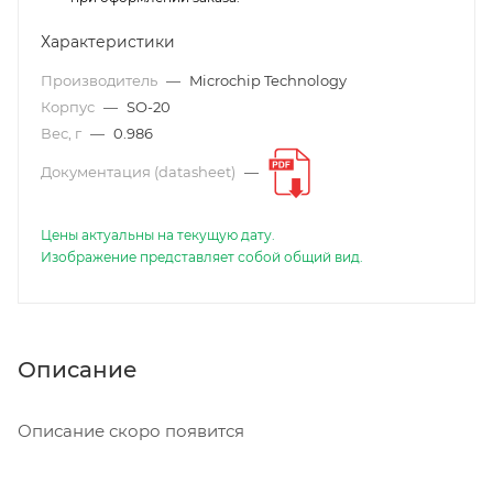
Характеристики
Производитель
—
Microchip Technology
Корпус
—
SO-20
Вес, г
—
0.986
Документация (datasheet)
—
Цены актуальны на текущую дату.
Изображение представляет собой общий вид.
Описание
Описание скоро появится