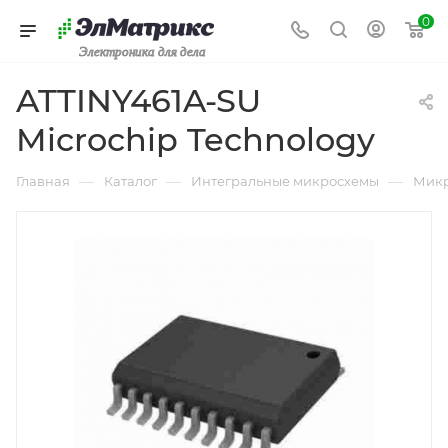
0
Электроника для дела
ATTINY461A-SU
Microchip Technology
—
—
—
Главная
Каталог
Интегральные микросхемы
Микр