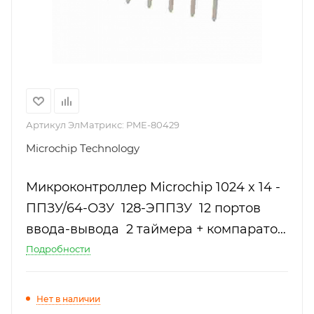
Артикул ЭлМатрикс:
PME-80429
Microchip Technology
Микроконтроллер Microchip 1024 x 14 -
ППЗУ/64-ОЗУ 128-ЭППЗУ 12 портов
ввода-вывода 2 таймера + компаратор
+ сторожевой таймер интерфейс ICSP
Подробности
Нет в наличии