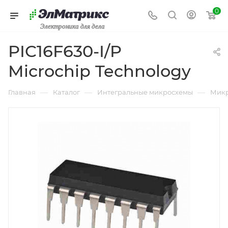
0
Электроника для дела
PIC16F630-I/P
Microchip Technology
—
—
—
Главная
Каталог
Интегральные микросхемы
Микр