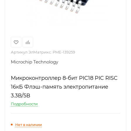
Артикул ЭлМатрикс:
PME-139259
Microchip Technology
Микроконтроллер 8-бит PIC18 PIC RISC
16кБ Флэш-память электропитание
3.3В/5В
Подробности
Нет в наличии