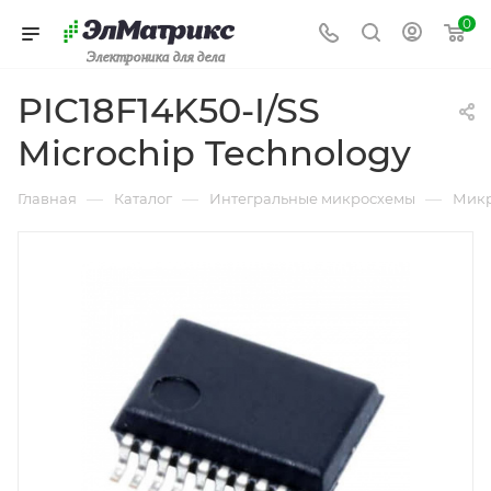
0
Электроника для дела
PIC18F14K50-I/SS
Microchip Technology
—
—
—
Главная
Каталог
Интегральные микросхемы
Микр