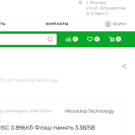
г. Москва,
2-я ул. Энтузиастов,
д. 5, офис 5
ИТЬ
КОНТАКТЫ
ВОЙТИ
0
0
0
22T-I/OT Microchip Technology
Microchip Technology
ул ЭлМатрикс:
PME-151341
ISC 0.896Кб Флэш-память 3.3В/5В