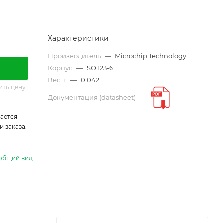
Характеристики
Производитель
—
Microchip Technology
Корпус
—
SOT23-6
Вес, г
—
0.042
ить цену
Документация (datasheet)
—
ается
 заказа.
общий вид.