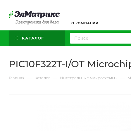
Электроника для дела
О КОМПАНИИ
КАТАЛОГ
PIC10F322T-I/OT Microchi
—
—
—
Главная
Каталог
Интегральные микросхемы
М