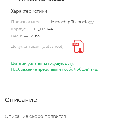
Характеристики
Производитель
—
Microchip Technology
Корпус
—
LQFP-144
Вес, г
—
2.955
Документация (datasheet)
—
Цены актуальны на текущую дату.
Изображение представляет собой общий вид.
Описание
Описание скоро появится