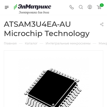
0
Электроника для дела
ATSAM3U4EA-AU
Microchip Technology
—
—
—
Главная
Каталог
Интегральные микросхемы
Микр