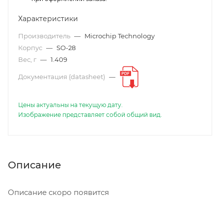
Характеристики
Производитель
—
Microchip Technology
Корпус
—
SO-28
Вес, г
—
1.409
Документация (datasheet)
—
Цены актуальны на текущую дату.
Изображение представляет собой общий вид.
Описание
Описание скоро появится