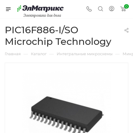
0
Электроника для дела
PIC16F886-I/SO
Microchip Technology
—
—
—
Главная
Каталог
Интегральные микросхемы
Микр