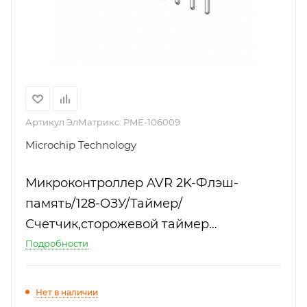
Артикул ЭлМатрикс:
PME-106009
Microchip Technology
Микроконтроллер AVR 2K-Флэш-
память/128-ОЗУ/Таймер/
Счетчик,сторожевой таймер
электропитание 2.7-5.5 В
Подробности
Нет в наличии