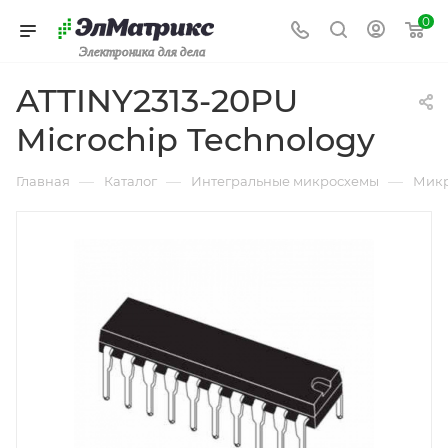
0
Электроника для дела
ATTINY2313-20PU
Microchip Technology
—
—
—
Главная
Каталог
Интегральные микросхемы
Микр