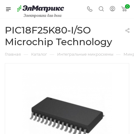
0
Электроника для дела
PIC18F25K80-I/SO
Microchip Technology
—
—
—
Главная
Каталог
Интегральные микросхемы
Микр