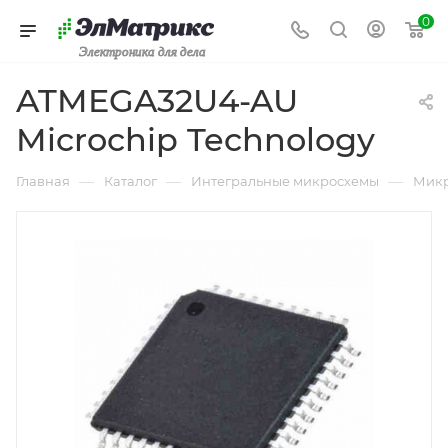
0
Электроника для дела
ATMEGA32U4-AU
Microchip Technology
—
—
—
Главная
Каталог
Интегральные микросхемы
Микр