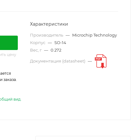
Характеристики
Производитель
—
Microchip Technology
Корпус
—
SO-14
Вес, г
—
0.272
ить цену
Документация (datasheet)
—
ается
 заказа.
общий вид.