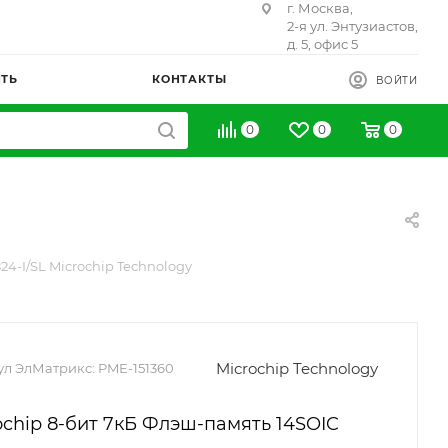
г. Москва,
2-я ул. Энтузиастов,
д. 5, офис 5
ИТЬ
КОНТАКТЫ
ВОЙТИ
0
0
0
24-I/SL Microchip Technology
Microchip Technology
ул ЭлМатрикс:
PME-151360
chip 8-бит 7кБ Флэш-память 14SOIC