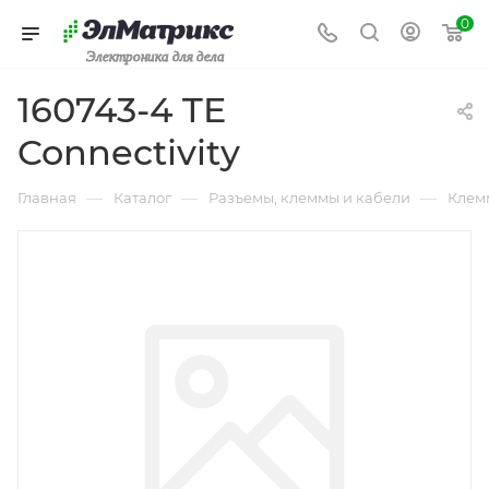
0
Электроника для дела
160743-4 TE
Connectivity
—
—
—
Главная
Каталог
Разъемы, клеммы и кабели
Клем