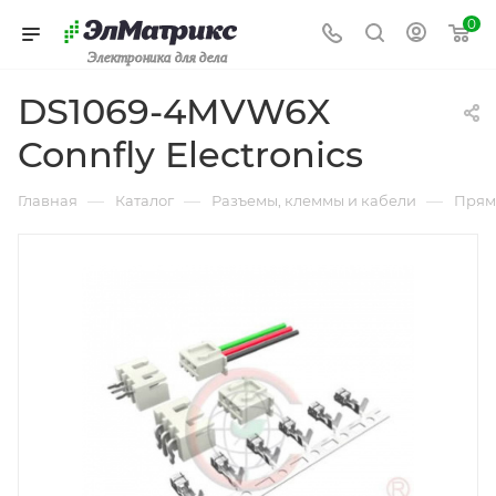
0
Электроника для дела
DS1069-4MVW6X
Connfly Electronics
—
—
—
Главная
Каталог
Разъемы, клеммы и кабели
Прям