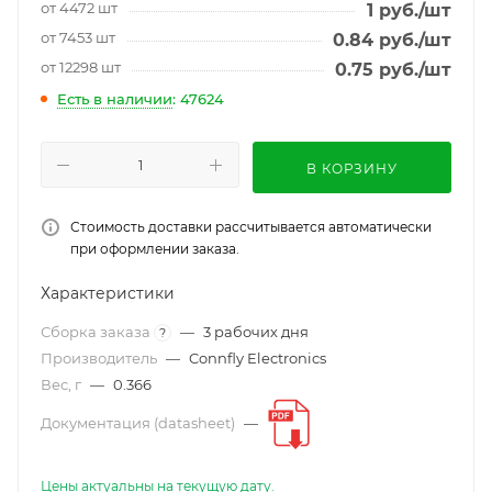
от 4472 шт
1
руб.
/шт
от 7453 шт
0.84
руб.
/шт
от 12298 шт
0.75
руб.
/шт
Есть в наличии
: 47624
В КОРЗИНУ
Стоимость доставки рассчитывается автоматически
при оформлении заказа.
Характеристики
Сборка заказа
—
3 рабочих дня
?
Производитель
—
Connfly Electronics
Вес, г
—
0.366
Документация (datasheet)
—
Цены актуальны на текущую дату.