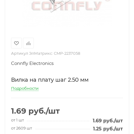
Артикул ЭлМатрикс:
CMP-2237058
Connfly Electronics
Вилка на плату шаг 2.50 мм
Подробности
1.69
руб.
/шт
от 1 шт
1.69
руб.
/шт
от 2609 шт
1.25
руб.
/шт