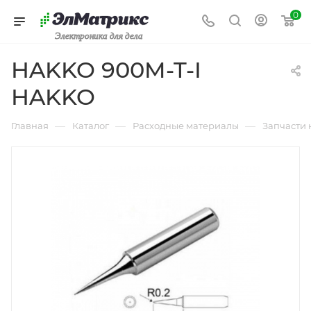
0
Электроника для дела
HAKKO 900M-T-I
HAKKO
—
—
—
Главная
Каталог
Расходные материалы
Запчасти 