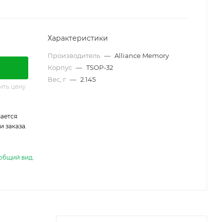
Характеристики
Производитель
—
Alliance Memory
Корпус
—
TSOP-32
Вес, г
—
2.145
ить цену
ается
 заказа.
общий вид.