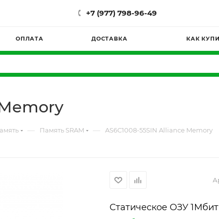
+7 (977) 798-96-49
ОПЛАТА
ДОСТАВКА
КАК КУП
e Memory
—
—
амять
Память SRAM
AS6C1008-55SIN Alliance Memory
А
Статическое ОЗУ 1Mбит