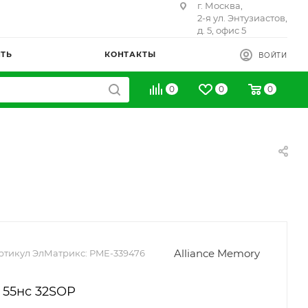
г. Москва,
2-я ул. Энтузиастов,
д. 5, офис 5
ИТЬ
КОНТАКТЫ
ВОЙТИ
0
0
0
Alliance Memory
ртикул ЭлМатрикс:
PME-339476
 55нс 32SOP