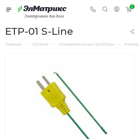
0
Электроника для дела
ETP-01 S-Line
—
—
—
Главная
Каталог
Измерительные приборы
Измер