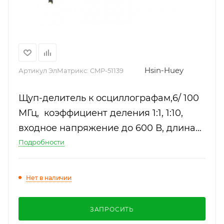
Hsin-Huey
Артикул ЭлМатрикс:
CMP-51139
Щуп-делитель к осциллографам,6/ 100
МГц, коэффициент деления 1:1, 1:10,
входное напряжение до 600 В, длина
кабеля 1,2 м
Подробности
Нет в наличии
ЗАПРОСИТЬ