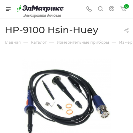
0
Электроника для дела
HP-9100 Hsin-Huey
—
—
—
Главная
Каталог
Измерительные приборы
Измер