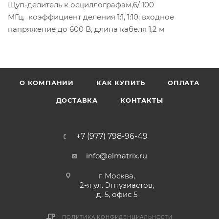
Щуп-делитель к осциллографам,6/ 100
МГц, коэффициент деления 1:1, 1:10, входное
напряжение до 600 В, длина кабеля 1,2 м
О КОМПАНИИ
КАК КУПИТЬ
ОПЛАТА
ДОСТАВКА
КОНТАКТЫ
+7 (977) 798-96-49
info@elmatrix.ru
г. Москва,
2-я ул. Энтузиастов,
д. 5, офис 5
ПОЛИТИКА КОНФИДЕНЦИАЛЬНОСТИ