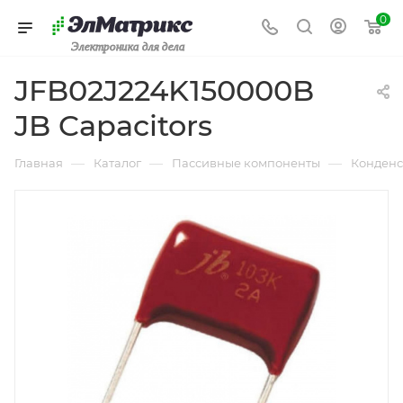
0
Электроника для дела
JFB02J224K150000B
JB Capacitors
—
—
—
Главная
Каталог
Пассивные компоненты
Конденс